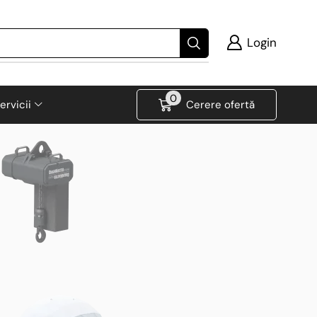
Login
0
ervicii
Cerere ofertă