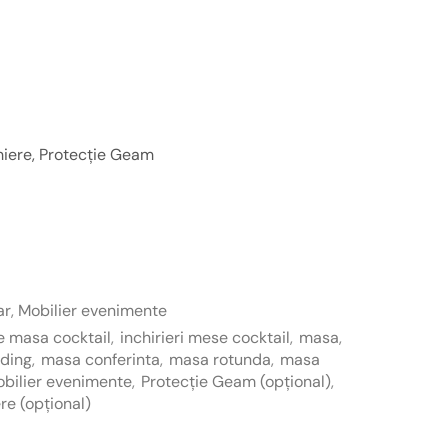
iere, Protecție Geam
ar
,
Mobilier evenimente
re masa cocktail
,
inchirieri mese cocktail
,
masa
,
nding
,
masa conferinta
,
masa rotunda
,
masa
bilier evenimente
,
Protecție Geam (opțional)
,
re (opțional)