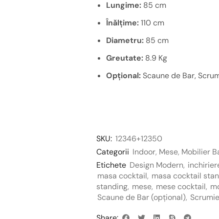
Lungime:
85 cm
Înălțime:
110 cm
Diametru:
85 cm
Greutate:
8.9 Kg
Opțional:
Scaune de Bar, Scrum
SKU:
12346+12350
Categorii
Indoor
,
Mese
,
Mobilier B
Etichete
Design Modern
,
inchirie
masa cocktail
,
masa cocktail sta
standing
,
mese
,
mese cocktail
,
mo
Scaune de Bar (opțional)
,
Scrumie
Share: