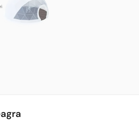
ri
eagra