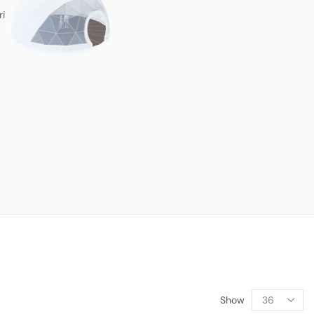
ri
Show