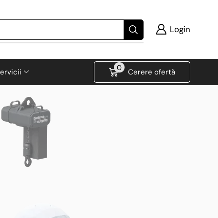
Login
0
ervicii
Cerere ofertă