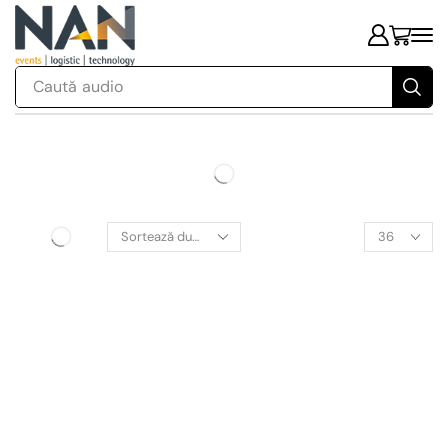
Caută
audio