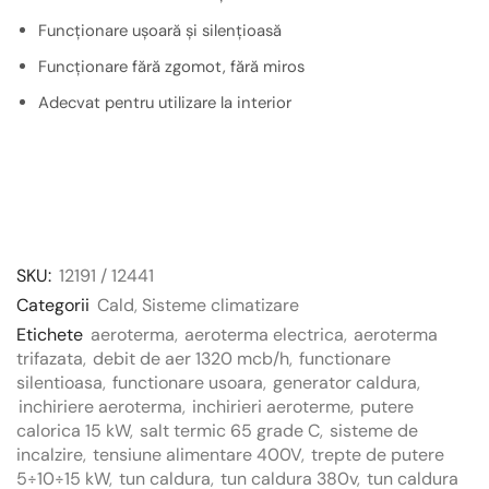
Funcționare ușoară și silențioasă
Funcționare fără zgomot, fără miros
Adecvat pentru utilizare la interior
SKU:
12191 / 12441
Categorii
Cald
,
Sisteme climatizare
Etichete
aeroterma
,
aeroterma electrica
,
aeroterma
trifazata
,
debit de aer 1320 mcb/h
,
functionare
silentioasa
,
functionare usoara
,
generator caldura
,
inchiriere aeroterma
,
inchirieri aeroterme
,
putere
calorica 15 kW
,
salt termic 65 grade C
,
sisteme de
incalzire
,
tensiune alimentare 400V
,
trepte de putere
5÷10÷15 kW
,
tun caldura
,
tun caldura 380v
,
tun caldura