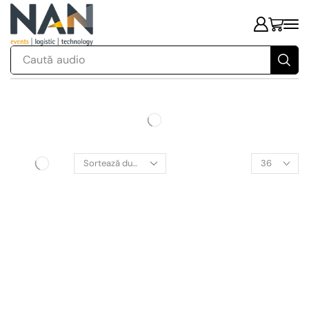
Caută
audio