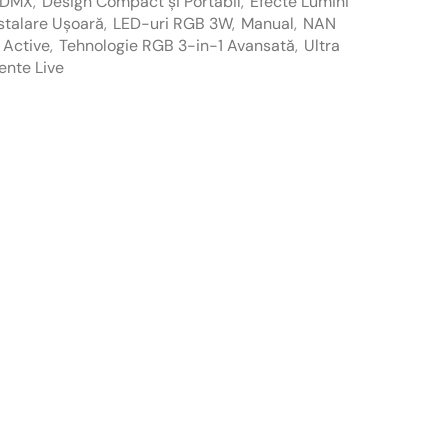
 DMX
,
Design Compact și Portabil
,
Efecte Lumini
stalare Ușoară
,
LED-uri RGB 3W
,
Manual
,
NAN
 Active
,
Tehnologie RGB 3-in-1 Avansată
,
Ultra
ente Live