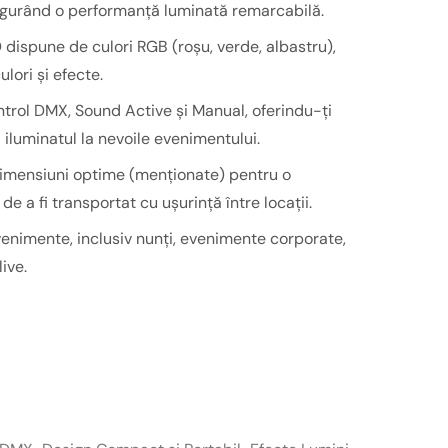
igurând o performanță luminată remarcabilă.
dispune de culori RGB (roșu, verde, albastru),
lori și efecte.
trol DMX, Sound Active și Manual, oferindu-ți
 iluminatul la nevoile evenimentului.
mensiuni optime (menționate) pentru o
de a fi transportat cu ușurință între locații.
venimente, inclusiv nunți, evenimente corporate,
ive.