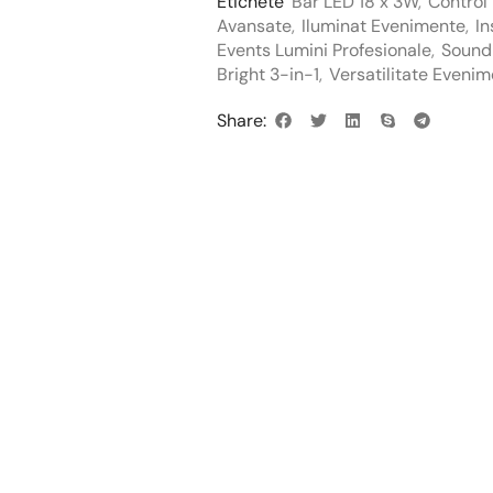
Etichete
Bar LED 18 x 3W
,
Control
Avansate
,
Iluminat Evenimente
,
In
Events Lumini Profesionale
,
Sound
Bright 3-in-1
,
Versatilitate Evenim
Share: