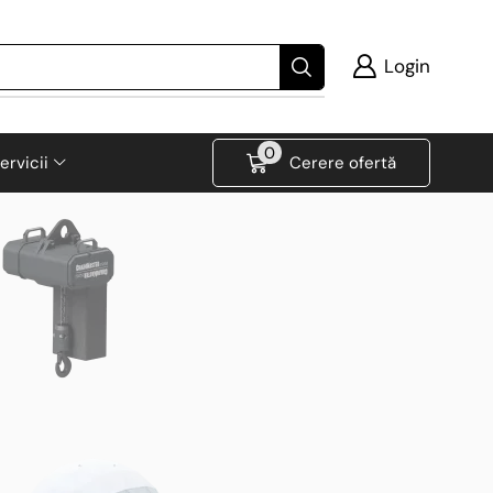
Login
0
ervicii
Cerere ofertă