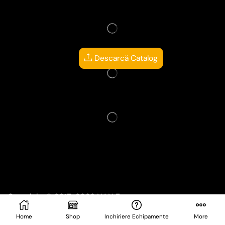
Descarcă Catalog
Copyright © 2017-2026
NAN Events
Website creat și administrat de
CRIL DEV
Home
Shop
Inchiriere Echipamente
More