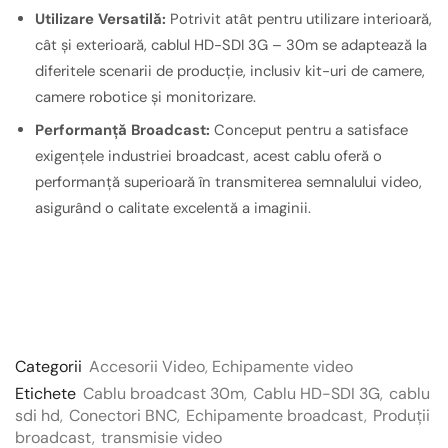
Utilizare Versatilă:
Potrivit atât pentru utilizare interioară,
cât și exterioară, cablul HD-SDI 3G – 30m se adaptează la
diferitele scenarii de producție, inclusiv kit-uri de camere,
camere robotice și monitorizare.
Performanță Broadcast:
Conceput pentru a satisface
exigențele industriei broadcast, acest cablu oferă o
performanță superioară în transmiterea semnalului video,
asigurând o calitate excelentă a imaginii.
Categorii
Accesorii Video
,
Echipamente video
Etichete
Cablu broadcast 30m
,
Cablu HD-SDI 3G
,
cablu
sdi hd
,
Conectori BNC
,
Echipamente broadcast
,
Produții
broadcast
,
transmisie video