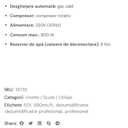
Dezghețare automată:
gaz cald
Compresor:
compresor rotativ
Alimentare:
230V (50Hz)
Consum max.:
900 W
Rezervor de apă (valoare de deconectare):
6 litri
SKU:
13735
Categorii
Unelte / Scule / Utilaje
Etichete
50l
,
580mc/h
,
dezumidificator
,
dezumidificator profesional
,
profesional
Share: